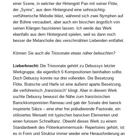
einer Szene, in welcher der Hirtengott Pan mit seiner Flöte,
der „Syrinx“, aus dem Hintergrund eine sehnsüchtig-
verführerische Melodie bläst, während sich zwei Nymphen auf
der Bühne verzaubert, aber auch ein bisschen ängstlich von
seinen Klängen faszinieren lassen. Ich werde das Werk
ebenfalls aus dem Hintergrund spielen, weil es dann noch
besser die Melancholie des verschmähten Liebenden entfaltet.
Können Sie auch die Triosonate etwas näher beleuchten?
Lieberknecht:
Die Triosonate gehört zu Debussys letzter
Werkgruppe, die eigentlich 6 Kompositionen beinhalten sollte.
Doch Debussy konnte nur drei vollenden. Die Besetzung
Flöte, Bratsche und Harfe ist eine äußerst aparte Besetzung,
die verführerisch „französisch“ klingt. Aber in diesem Werk
suchte Debussy bewusst die Nähe zum französischen
Barockkomponisten Rameau und gab der Sonate drei barock
inspirierte Sätze – eine eher frei präludierende Pastorale, ein
stilisiertes Menuett mit typischen barocken Elementen und
einen furiosen Schnelltanz. Obwohl dieses Werk zu einem
Standardwerk des Flötenkammermusik- Repertoires gehört, ist
es in Form und Struktur immer wieder eine Herausforderung an