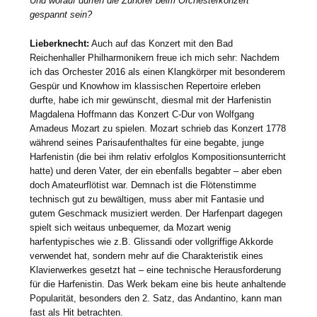
Und worauf dürfen die Zuhörer beim Orchesterkonzert
gespannt sein?
Lieberknecht:
Auch auf das Konzert mit den Bad
Reichenhaller Philharmonikern freue ich mich sehr: Nachdem
ich das Orchester 2016 als einen Klangkörper mit besonderem
Gespür und Knowhow im klassischen Repertoire erleben
durfte, habe ich mir gewünscht, diesmal mit der Harfenistin
Magdalena Hoffmann das Konzert C-Dur von Wolfgang
Amadeus Mozart zu spielen. Mozart schrieb das Konzert 1778
während seines Parisaufenthaltes für eine begabte, junge
Harfenistin (die bei ihm relativ erfolglos Kompositionsunterricht
hatte) und deren Vater, der ein ebenfalls begabter – aber eben
doch Amateurflötist war. Demnach ist die Flötenstimme
technisch gut zu bewältigen, muss aber mit Fantasie und
gutem Geschmack musiziert werden. Der Harfenpart dagegen
spielt sich weitaus unbequemer, da Mozart wenig
harfentypisches wie z.B. Glissandi oder vollgriffige Akkorde
verwendet hat, sondern mehr auf die Charakteristik eines
Klavierwerkes gesetzt hat – eine technische Herausforderung
für die Harfenistin. Das Werk bekam eine bis heute anhaltende
Popularität, besonders den 2. Satz, das Andantino, kann man
fast als Hit betrachten.