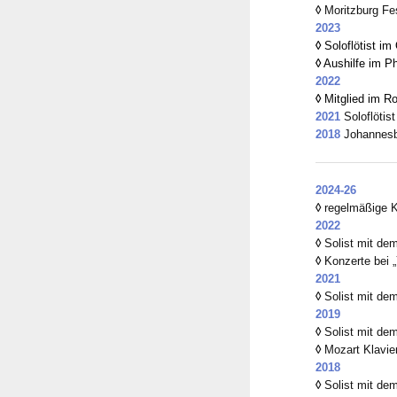
◊
Moritzburg Fe
2023
◊
Soloflötist i
◊
Aushilfe im Ph
2022
◊
Mitglied im R
2021
Soloflötis
2018
Johannesb
2024-26
◊
regelmäßige K
2022
◊
Solist mit de
◊
Konzerte bei „
2021
◊
Solist mit de
2019
◊
Solist mit de
◊
Mozart Klavier
2018
◊
Solist mit de