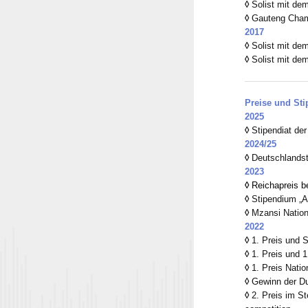
◊
Solist mit de
◊
Gauteng Chamb
2017
◊
Solist mit de
◊
Solist mit de
Preise und Sti
2025
◊
Stipendiat der
2024/25
◊
Deutschlands
2023
◊
Reichapreis
b
◊
Stipendium „A
◊
Mzansi Nationa
2022
◊
1. Preis und S
◊
1. Preis und 1
◊
1. Preis Natio
◊
Gewinn der Du
◊
2. Preis im St