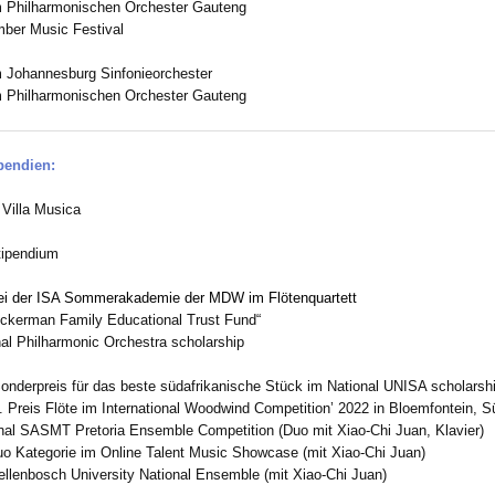
m Philharmonischen Orchester Gauteng
er Music Festival
m Johannesburg Sinfonieorchester
m Philharmonischen Orchester Gauteng
pendien:
 Villa Musica
tipendium
ei der ISA Sommerakademie der MDW
im Flötenquartett
ckerman Family Educational Trust Fund“
l Philharmonic Orchestra scholarship
onderpreis für das beste südafrikanische Stück im National UNISA scholarsh
. Preis Flöte im International Woodwind Competition’ 2022 in Bloemfontein, S
nal SASMT Pretoria Ensemble Competition (Duo mit Xiao-Chi Juan, Klavier)
o Kategorie im Online Talent Music Showcase (mit Xiao-Chi Juan)
ellenbosch University National Ensemble (mit Xiao-Chi Juan)