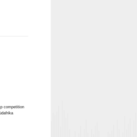
ip competition
üdafrika